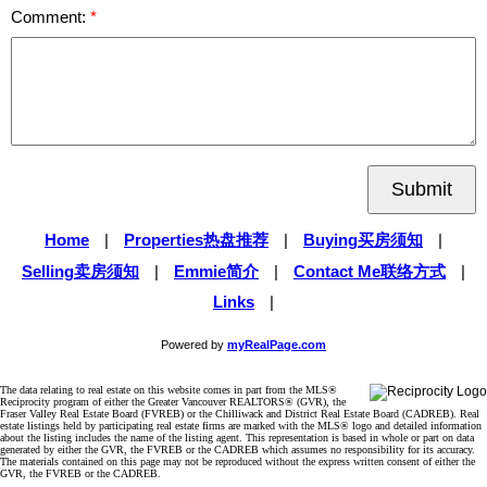
Comment:
Submit
Home
|
Properties热盘推荐
|
Buying买房须知
|
Selling卖房须知
|
Emmie简介
|
Contact Me联络方式
|
Links
|
Powered by
myRealPage.com
The data relating to real estate on this website comes in part from the MLS®
Reciprocity program of either the Greater Vancouver REALTORS® (GVR), the
Fraser Valley Real Estate Board (FVREB) or the Chilliwack and District Real Estate Board (CADREB). Real
estate listings held by participating real estate firms are marked with the MLS® logo and detailed information
about the listing includes the name of the listing agent. This representation is based in whole or part on data
generated by either the GVR, the FVREB or the CADREB which assumes no responsibility for its accuracy.
The materials contained on this page may not be reproduced without the express written consent of either the
GVR, the FVREB or the CADREB.