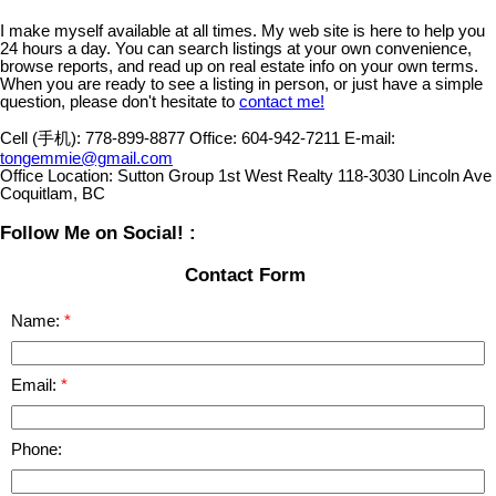
I make myself available at all times. My web site is here to help you
24 hours a day. You can search listings at your own convenience,
browse reports, and read up on real estate info on your own terms.
When you are ready to see a listing in person, or just have a simple
question, please don't hesitate to
contact me!
Cell (手机):
778-899-8877
Office:
604-942-7211
E-mail:
tongemmie@gmail.com
Office Location:
Sutton Group 1st West Realty 118-3030 Lincoln Ave
Coquitlam, BC
Follow Me on Social! :
Contact Form
Name:
Email:
Phone: