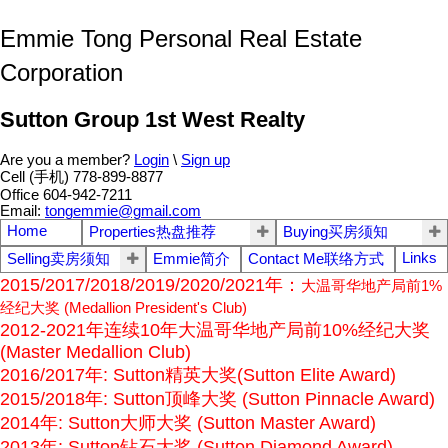
Emmie Tong Personal Real Estate
Corporation
Sutton Group 1st West Realty
Are you a member?
Login
\
Sign up
Cell (手机) 778-899-8877
Office 604-942-7211
Email:
tongemmie@gmail.com
Home
Properties热盘推荐
Buying买房须知
Links
Selling卖房须知
Emmie简介
Contact Me联络方式
2015/2017/2018/2019/2020/2021年：
大温哥华地产局前1%
经纪大奖 (Medallion President's Club)
2012-2021年连续10年大温哥华地产局前10%经纪大奖
(Master Medallion Club)
2016/2017年: Sutton精英大奖(Sutton Elite Award)
2015/2018年: Sutton顶峰大奖 (Sutton Pinnacle Award)
2014年: Sutton大师大奖 (Sutton Master Award)
2013年: Sutton钻石大奖 (Sutton Diamond Award)